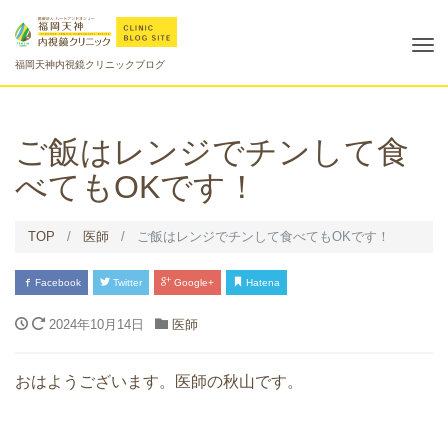
Tog
福岡天神内視鏡クリニックブログ
nav
ご飯はレンジでチンして食
べてもOKです！
TOP
医師
ご飯はレンジでチンして食べてもOKです！
Facebook
Twitter
Google+
Hatena
2024年10月14日
医師
おはようございます。医師の秋山です。