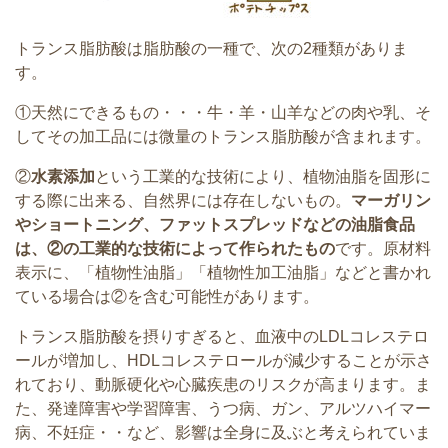
トランス脂肪酸は脂肪酸の一種で、次の2種類がありま
す。
①天然にできるもの・・・牛・羊・山羊などの肉や乳、そ
してその加工品には微量のトランス脂肪酸が含まれます。
②
水素添加
という工業的な技術により、植物油脂を固形に
する際に出来る、自然界には存在しないもの。
マーガリン
やショートニング、ファットスプレッドなどの油脂食品
は、②の工業的な技術によって作られたもの
です。原材料
表示に、「植物性油脂」「植物性加工油脂」などと書かれ
ている場合は②を含む可能性があります。
トランス脂肪酸を摂りすぎると、血液中のLDLコレステロ
ールが増加し、HDLコレステロールが減少することが示さ
れており、動脈硬化や心臓疾患のリスクが高まります。ま
た、発達障害や学習障害、うつ病、ガン、アルツハイマー
病、不妊症・・など、影響は全身に及ぶと考えられていま