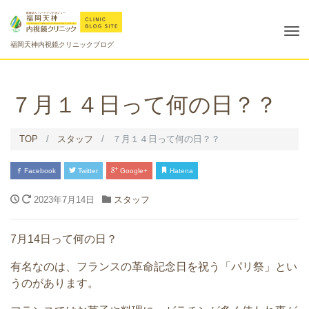
Tog
福岡天神内視鏡クリニックブログ
nav
７月１４日って何の日？？
TOP
スタッフ
７月１４日って何の日？？
Facebook
Twitter
Google+
Hatena
2023年7月14日
スタッフ
7月14日って何の日？
有名なのは、フランスの革命記念日を祝う「パリ祭」
とい
うのがあります。