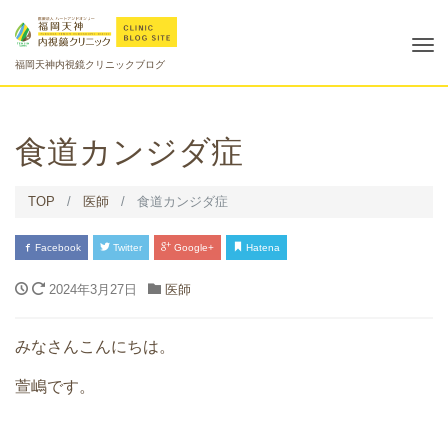
Tog
福岡天神内視鏡クリニックブログ
nav
食道カンジダ症
TOP
医師
食道カンジダ症
Facebook
Twitter
Google+
Hatena
2024年3月27日
医師
みなさんこんにちは。
萱嶋です。