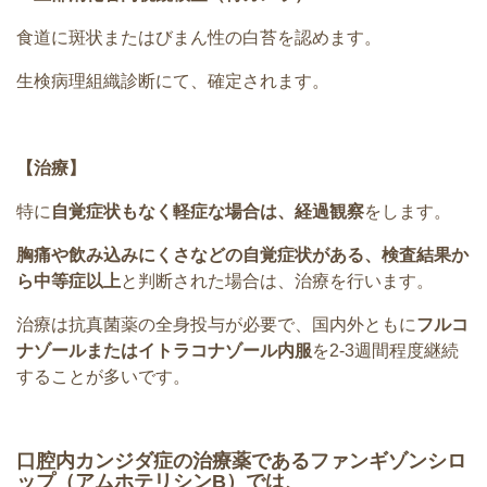
食道に斑状またはびまん性の白苔を認めます。
生検病理組織診断にて、確定されます。
【治療】
特に
自覚症状もなく軽症な場合は、経過観察
をします。
胸痛や飲み込みにくさなどの自覚症状がある、検査結果か
ら中等症以上
と判断された場合は、治療を行います。
治療は抗真菌薬の全身投与が必要で、国内外ともに
フルコ
ナゾールまたはイトラコナゾール内服
を2-3週間程度継続
することが多いです。
口腔内カンジダ症の治療薬であるファンギゾンシロ
ップ
（アムホテリシンB）では、