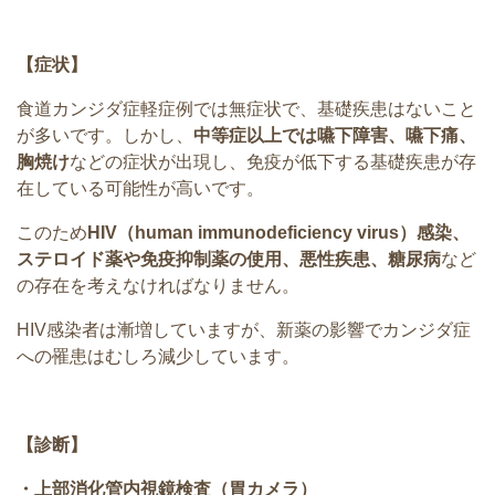
【症状】
食道カンジダ症軽症例では無症状で、基礎疾患はないこと
が多いです。しかし、
中等症以上では嚥下障害、嚥下痛、
胸焼け
などの症状が出現し、免疫が低下する基礎疾患が存
在している可能性が高いです。
このため
HIV（human immunodeficiency virus）感染、
ステロイド薬や免疫抑制薬の使用、悪性疾患、糖尿病
など
の存在を考えなければなりません。
HIV感染者は漸増していますが、新薬の影響でカンジダ症
への罹患はむしろ減少しています。
【診断】
・上部消化管内視鏡検査（胃カメラ）