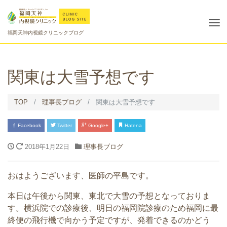
Tog
福岡天神内視鏡クリニックブログ
nav
関東は大雪予想です
TOP
理事長ブログ
関東は大雪予想です
Facebook
Twitter
Google+
Hatena
2018年1月22日
理事長ブログ
おはようございます、医師の平島です。
本日は午後から関東、東北で大雪の予想となっておりま
す。横浜院での診療後、明日の福岡院診療のため福岡に最
終便の飛行機で向かう予定ですが、発着できるのかどう