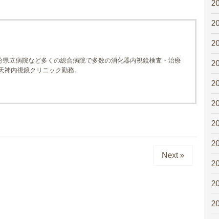
2
2
2
分県立病院など多くの総合病院で多数の消化器内視鏡検査・治療
2
福岡天神内視鏡クリニック勤務。
2
2
2
2
Next »
2
2
2