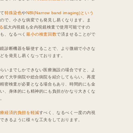
えて
特殊染色
や
NBI(Narrow band imaging)という
すので、小さな病変でも発見し易くなります。ま
る
拡大内視鏡も全内視鏡検査で使用可能ですの
でも、なるべく
最小の検査回数
で済ませることがで
視鏡診断機器を駆使することで、より微細で小さな
などを発見し易くなっております。
くらいまでしかできない医療施設の場合ですと、よ
改めて大学病院や総合病院を紹介してもらい、再度
の精密検査が必要となる場合もあり、時間的にも金
まい、身体的にも精神的にも負担がかなり大きくな
す。
医療経済的負担を軽減
すべく、なるべく一度の内視
ができるように様々な工夫をしております。