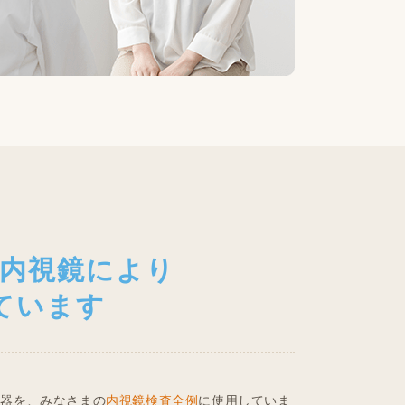
大内視鏡により
ています
機器を、みなさまの
内視鏡検査全例
に使用していま