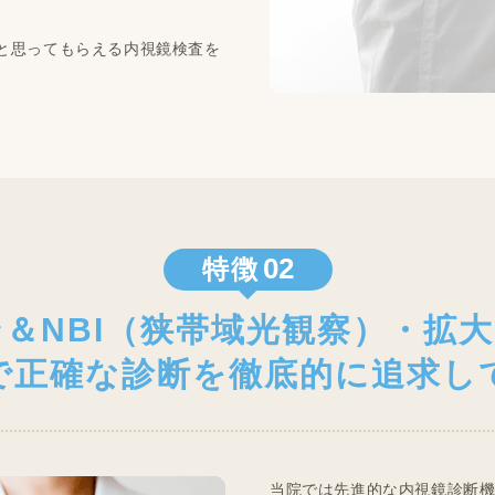
と思ってもらえる内視鏡検査を
02
特徴
＆NBI（狭帯域光観察）・拡
で正確な診断を徹底的に追求し
当院では先進的な内視鏡診断