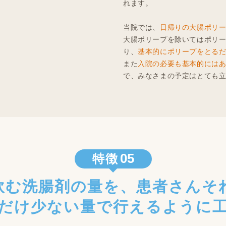
れます。
当院では、
日帰りの大腸ポリ
大腸ポリープを除いてはポリ
り、
基本的にポリープをとる
また
入院の必要も基本的には
で、みなさまの予定はとても
05
特徴
飲む洗腸剤の量を、患者さんそ
だけ少ない量で行えるように