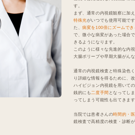
す。
まず、通常の内視鏡観察に加
特殊光
がいつでも使用可能で
た、
病変を100倍にズームでき
で、微小な病変があった場合
きるようになります。
このように様々な先進的な内
大腸ポリープや早期大腸がん
通常の内視鏡検査と特殊染色
り詳細な情報を得るために、
ハイビジョン内視鏡を用いて
銭的にも
二度手間
となってし
ってしまう可能性も出てきま
当院では患者さんの
時間的・
鏡検査で高精度の検査・診断