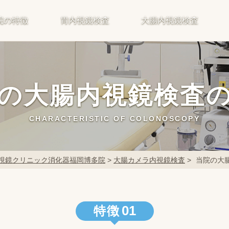
院の特徴
胃内視鏡検査
大腸内視鏡検査
の大腸内視鏡検査
CHARACTERISTIC OF COLONOSCOPY
視鏡クリニック消化器福岡博多院
>
大腸カメラ内視鏡検査
>
当院の大
01
特徴