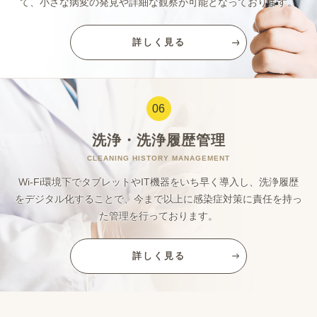
て、
小さな病変の発見や詳細な観察が可能となっております。
詳しく見る
06
洗浄・洗浄履歴管理
CLEANING HISTORY MANAGEMENT
Wi-Fi環境下でタブレットやIT機器をいち早く導入し、
洗浄履歴
をデジタル化することで、今まで以上に感染症対策に
責任を持っ
た管理を行っております。
詳しく見る