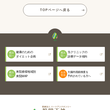
TOPページへ戻る
健康のための
当クリニックの
横浜
横浜
院へ
院へ
ダイエット企画
診療データ傾向
来院者様地域別
大腸内視鏡検査を
横浜
会員
院へ
専用
来院MAP
予約されている方へ