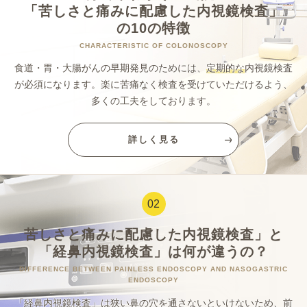
「苦しさと痛みに配慮した内視鏡検査」
の10の特徴
CHARACTERISTIC OF COLONOSCOPY
食道・胃・大腸がんの早期発見のためには、
定期的な
内視鏡検査
が必須になります。
楽に苦痛なく検査を受けていただけるよう、
多くの工夫をしております。
詳しく見る
02
苦しさと痛みに配慮した内視鏡検査」と
「経鼻内視鏡検査」は
何が違うの？
DIFFERENCE BETWEEN PAINLESS ENDOSCOPY AND NASOGASTRIC
ENDOSCOPY
「経鼻内視鏡検査」は狭い鼻の穴を通さないといけないため、
前