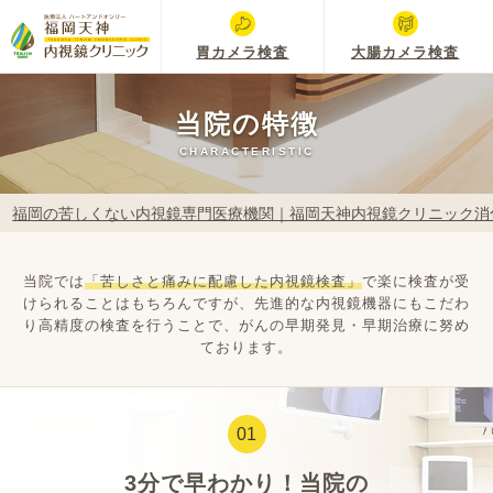
胃カメラ検査
大腸カメラ検査
当院の特徴
CHARACTERISTIC
福岡の苦しくない内視鏡専門医療機関｜福岡天神内視鏡クリニック消
当院では
「苦しさと痛みに配慮した内視鏡検査」
で楽に検査が受
けられることはもちろんですが、
先進的な内視鏡機器にもこだわ
り高精度の検査を行うことで、がんの早期発見・早期治療に努め
ております。
01
3分で早わかり！当院の