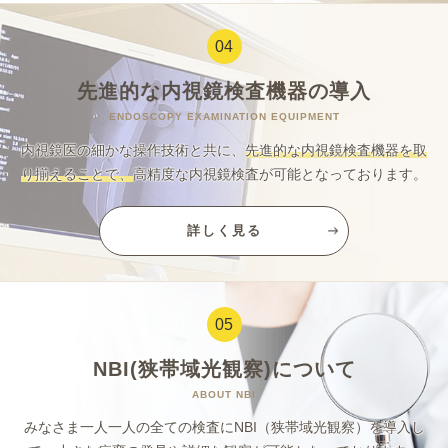
04
先進的な
内視鏡検査機器の導入
ENDOSCOPY EXAMINATION EQUIPMENT
内視鏡医の細かな操作技術と共に、
先進的な内視鏡検査機器を取
り揃えることで、
高精度な内視鏡検査が可能となっております。
詳しく見る
05
NBI(狭帯域光観察)について
ABOUT NBI
みなさま一人一人の全ての検査に
NBI（狭帯域光観察）を導入し