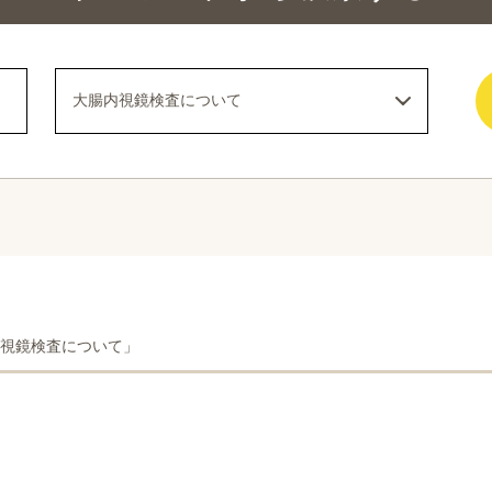
視鏡検査について」