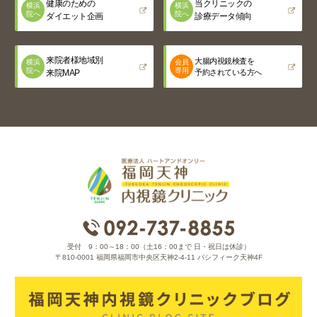
健康のための
当クリニックの
横浜
横浜
院へ
院へ
ダイエット企画
診療データ傾向
来院者様地域別
大腸内視鏡検査を
横浜
会員
院へ
専用
来院MAP
予約されている方へ
受付 9：00～18：00（土16：00まで 日・祝日は休診）
〒810-0001 福岡県福岡市中央区天神2-4-11 パシフィーク天神4F