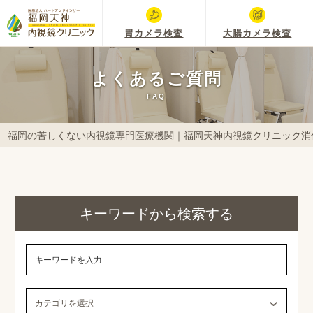
胃カメラ検査
大腸カメラ検査
よくあるご質問
FAQ
福岡の苦しくない内視鏡専門医療機関｜福岡天神内視鏡クリニック消
キーワードから検索する