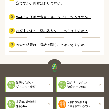
定ですが、影響はありますか。
Webから予約の変更・キャンセルはできますか。
妊娠中ですが、薬の処方をしてもらえますか？
検査の結果は、電話で聞くことはできますか。
健康のための
当クリニックの
横浜
横浜
院へ
院へ
ダイエット企画
診療データ傾向
来院者様地域別
大腸内視鏡検査を
横浜
会員
院へ
専用
来院MAP
予約されている方へ