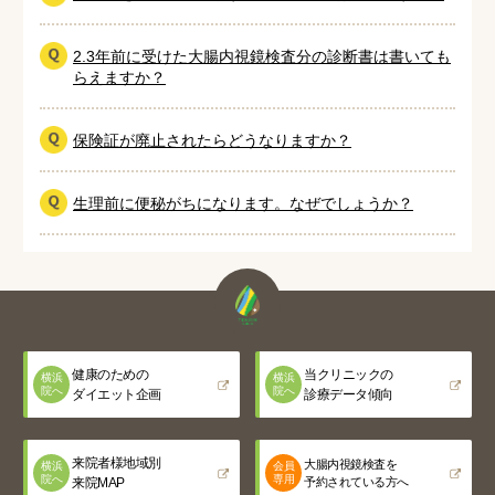
2.3年前に受けた大腸内視鏡検査分の診断書は書いても
らえますか？
保険証が廃止されたらどうなりますか？
生理前に便秘がちになります。なぜでしょうか？
健康のための
当クリニックの
横浜
横浜
院へ
院へ
ダイエット企画
診療データ傾向
来院者様地域別
大腸内視鏡検査を
横浜
会員
院へ
専用
来院MAP
予約されている方へ