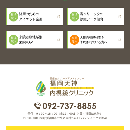
健康のための
当クリニックの
横浜
横浜
院へ
院へ
ダイエット企画
診療データ傾向
来院者様地域別
大腸内視鏡検査を
横浜
会員
院へ
専用
来院MAP
予約されている方へ
受付 9：00～18：00（土16：00まで 日・祝日は休診）
〒810-0001 福岡県福岡市中央区天神2-4-11 パシフィーク天神4F