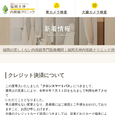
胃カメラ検査
大腸カメラ検査
新着情報
What's New
福岡の苦しくない内視鏡専門医療機関｜福岡天神内視鏡クリニック消
クレジット決済について
この度導入いたしました
「クロンスマートパス」
につきまして、
運用上の見直しにより、令和８年７月３１日をもちまして利用を終了させ
て
いただくこととなりました。
導入後間もない変更となり、患者様にはご迷惑とご不便をおかけしており
ますこと、お詫び申し上げます。
今後のクレジットカード決済につきましては、従来どおりカード端末によ