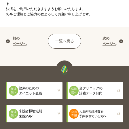
る
決済をご利用いただきますようお願いいたします。
何卒ご理解とご協力の程よろしくお願い申し上げます。
前の
次の
一覧へ戻る
ページへ
ページへ
健康のための
当クリニックの
横浜
横浜
院へ
院へ
ダイエット企画
診療データ傾向
来院者様地域別
大腸内視鏡検査を
横浜
会員
院へ
専用
来院MAP
予約されている方へ