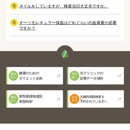
ネイルをしていますが、検査当日大丈夫ですか。
オーソモレキュラー採血はどれぐらいの血液量が必要
ですか？
健康のための
当クリニックの
横浜
横浜
院へ
院へ
ダイエット企画
診療データ傾向
来院者様地域別
大腸内視鏡検査を
横浜
会員
院へ
専用
来院MAP
予約されている方へ