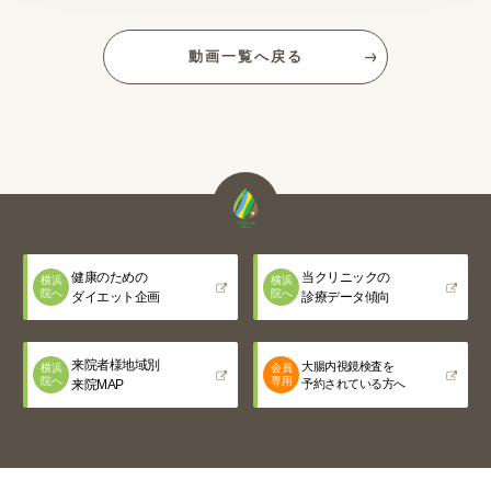
動画一覧へ戻る
健康のための
当クリニックの
横浜
横浜
院へ
院へ
ダイエット企画
診療データ傾向
来院者様地域別
大腸内視鏡検査を
横浜
会員
院へ
専用
来院MAP
予約されている方へ