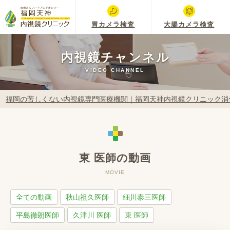
胃カメラ検査
大腸カメラ検査
内視鏡チャンネル
VIDEO CHANNEL
福岡の苦しくない内視鏡専門医療機関｜福岡天神内視鏡クリニック消
東 医師の動画
MOVIE
全ての動画
秋山祖久医師
細川泰三医師
平島徹朗医師
久津川 医師
東 医師