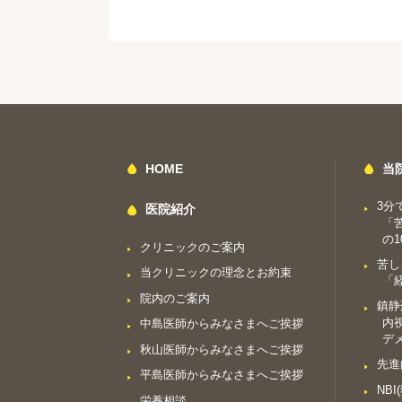
HOME
当
3分
医院紹介
「
の1
クリニックのご案内
苦し
当クリニックの理念とお約束
「
院内のご案内
鎮静
内
中島医師からみなさまへご挨拶
デ
秋山医師からみなさまへご挨拶
先進
平島医師からみなさまへご挨拶
NB
栄養相談