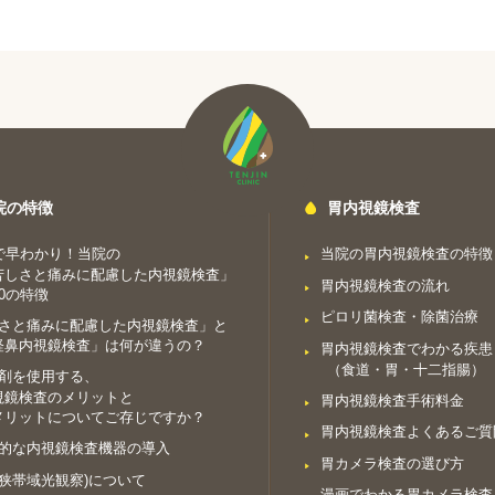
院の特徴
胃内視鏡検査
で早わかり！当院の
当院の胃内視鏡検査の特徴
苦しさと痛みに配慮した内視鏡検査」
胃内視鏡検査の流れ
0の特徴
ピロリ菌検査・除菌治療
さと痛みに配慮した内視鏡検査」と
経鼻内視鏡検査」は何が違うの？
胃内視鏡検査でわかる疾患
（食道・胃・十二指腸）
剤を使用する、
視鏡検査のメリットと
胃内視鏡検査手術料金
メリットについてご存じですか？
胃内視鏡検査よくあるご質
的な内視鏡検査機器の導入
胃カメラ検査の選び方
I(狭帯域光観察)について
漫画でわかる胃カメラ検査