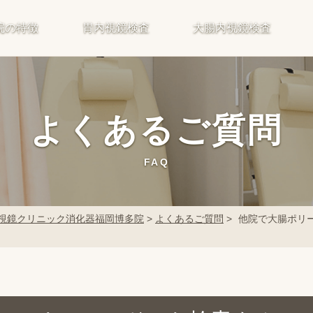
院の特徴
胃内視鏡検査
大腸内視鏡検査
よくあるご質問
FAQ
視鏡クリニック消化器福岡博多院
>
よくあるご質問
>
他院で大腸ポリ