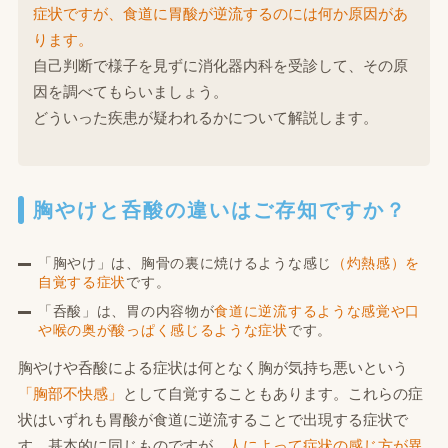
症状ですが、食道に胃酸が逆流するのには何か原因があ
ります。
自己判断で様子を見ずに消化器内科を受診して、その原
因を調べてもらいましょう。
どういった疾患が疑われるかについて解説します。
胸やけと呑酸の違いはご存知ですか？
「胸やけ」は、胸骨の裏に焼けるような感じ
（灼熱感）を
自覚する症状
です。
「呑酸」は、胃の内容物が
食道に逆流するような感覚や口
や喉の奥が酸っぱく感じるような症状
です。
胸やけや呑酸による症状は何となく胸が気持ち悪いという
「胸部不快感」
として自覚することもあります。これらの症
状はいずれも胃酸が食道に逆流することで出現する症状で
す。基本的に同じものですが、
人によって症状の感じ方が異