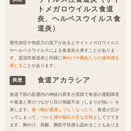
トメガロウイルス食道
炎、ヘルペスウイルス食
道炎）
慢性炎症や免疫力の低下があるとサイトメガロウイルス
やヘルペスウイルスによる食道炎を来すことがありま
す。逆流性食道炎と同様に
胸やけや胸あたりの違和感を
感じる
ことがあります。
食道アカラシア
疾患
食道下部の筋層内の神経の異常が原因で食道の運動障害
や食道と胃のつながり目の弛緩不全（しまりが強い）を
来します。
食べ物が通過しづらくなったり
、食道が広が
ってしまって、
つかえ感や嘔吐が主な症状
としてでてき
ます。胸やけ、呑酸、胸部不快感も認めることもありま