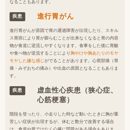
なることもあります。
進行胃がん
疾患
進行胃がんが原因で胃の通過障害が出現したり、スキル
ス胃癌により胃が膨らむことが出来なくなると胃の内容
物が食道に逆流しやすくなります。食事をした後に胃酸
や食べ物が逆流することにより
胸やけや胸あたりのモヤ
モヤした嫌な感じ
がでることがあります。心窩部痛（胃
痛・みぞおちの痛み）や出血の原因となることもありま
す。
虚血性心疾患（狭心症、
疾患
心筋梗塞）
階段を登ったり、小走りした時など動いたときに胸が重
苦しい症状が出現するが、休むと数分で改善する場合
は、食道や胃ではなく心臓に問題がある場合もありま