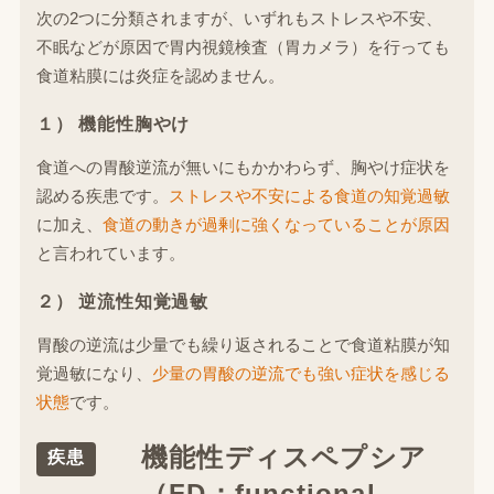
次の2つに分類されますが、いずれもストレスや不安、
不眠などが原因で胃内視鏡検査（胃カメラ）を行っても
食道粘膜には炎症を認めません。
１） 機能性胸やけ
食道への胃酸逆流が無いにもかかわらず、胸やけ症状を
認める疾患です。
ストレスや不安による食道の知覚過敏
に加え、
食道の動きが過剰に強くなっていることが原因
と言われています。
２） 逆流性知覚過敏
胃酸の逆流は少量でも繰り返されることで食道粘膜が知
覚過敏になり、
少量の胃酸の逆流でも強い症状を感じる
状態
です。
機能性ディスペプシア
疾患
（FD：functional