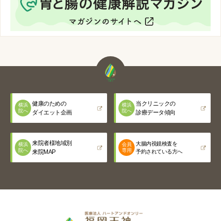
ヘリコバクター・ピロリ感染症
便潜血検査
お腹の症状に対する漢方薬の効果
ピロリ菌検査について
お腹の張り・ガス貯留
黒色嘔吐・吐血
血便、下血
検診胃レントゲン検査異常
健康のための
当クリニックの
横浜
横浜
院へ
院へ
ダイエット企画
診療データ傾向
食欲不振（食欲低下、食欲減退、食思不振）
来院者様地域別
大腸内視鏡検査を
横浜
会員
院へ
専用
来院MAP
予約されている方へ
胃痛・みぞおちの痛み（心窩部痛）
吐き気（悪心・嘔気）、嘔吐