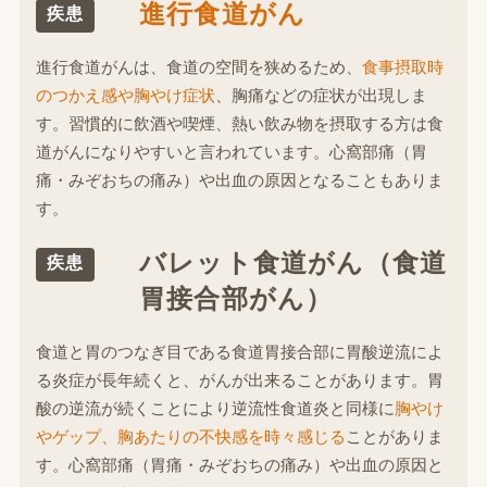
進行食道がん
疾患
進行食道がんは、食道の空間を狭めるため、
食事摂取時
のつかえ感や胸やけ症状
、胸痛などの症状が出現しま
す。習慣的に飲酒や喫煙、熱い飲み物を摂取する方は食
道がんになりやすいと言われています。心窩部痛（胃
痛・みぞおちの痛み）や出血の原因となることもありま
す。
バレット食道がん（食道
疾患
胃接合部がん）
食道と胃のつなぎ目である食道胃接合部に胃酸逆流によ
る炎症が長年続くと、がんが出来ることがあります。胃
酸の逆流が続くことにより逆流性食道炎と同様に
胸やけ
やゲップ、胸あたりの不快感を時々感じる
ことがありま
す。心窩部痛（胃痛・みぞおちの痛み）や出血の原因と