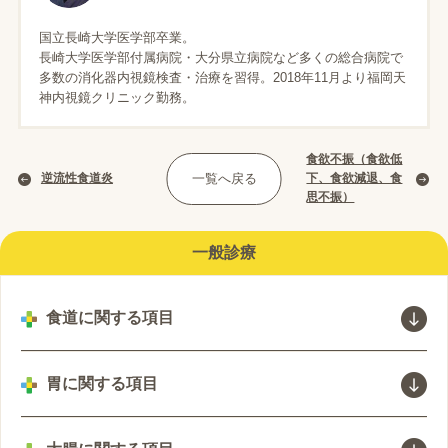
国立長崎大学医学部卒業。
長崎大学医学部付属病院・大分県立病院など多くの総合病院で
多数の消化器内視鏡検査・治療を習得。2018年11月より福岡天
神内視鏡クリニック勤務。
食欲不振（食欲低
逆流性食道炎
一覧へ戻る
下、食欲減退、食
思不振）
一般診療
食道に関する項目
食道静脈瘤
胃に関する項目
好酸球性食道炎