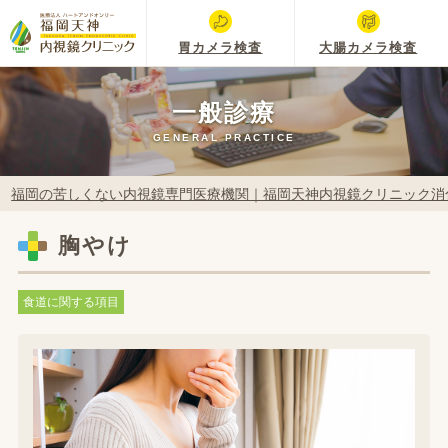
胃カメラ検査
大腸カメラ検査
一般診療
GENERAL PRACTICE
福岡の苦しくない内視鏡専門医療機関｜福岡天神内視鏡クリニック消
胸やけ
食道に関する項目