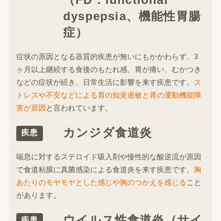
dyspepsia、機能性胃腸
症）
症状の原因となる器質的疾患が無いにもかかわらず、3
ヶ月以上継続する食後のもたれ感、胃が痛い、むかつき
などの症状が続き、日常生活に影響を来す疾患です。
ス
トレスや不安などによる胃の知覚過敏と胃の運動機能障
害が原因
と言われています。
カンジダ食道炎
疾患
喘息に対するステロイド吸入剤や慢性的な酸逆流が原因
で食道粘膜に真菌感染による食道炎を来す疾患です。
胸
あたりのモヤモヤとした感じや胸のつかえを感じる
こと
があります。
ウイルス性食道炎（サイ
疾患