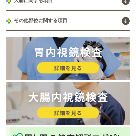
胃がん
大腸に関する項目
食道がん（食道扁平上皮がん）
萎縮性胃炎
下痢症
その他部位に関する項目
のどがつまる・食べ物が下がっていかない
胃過形成性ポリープ
虚血性腸炎、虚血性大腸炎
シクシクしたお腹の痛み
バレット食道
慢性胃炎
大腸ポリープ
小腸とSIBO(小腸内細菌異常増殖症)
逆流性食道炎
胃底腺ポリープ
大腸憩室
食中毒
胸やけ
鳥肌胃炎
潰瘍性大腸炎について
痔核(切れ痔、いぼ痔)
胃アニサキス症
便秘、便秘症
脂肪肝について