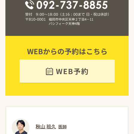
秋山 祖久
医師