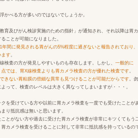
い浮かべる方が多いのではないでしょうか。
健康教育及びがん検診実施のための指針」が通知され、それ以降は胃
することが可能になりました。
1年間に発見される胃がんの5%程度に過ぎないと報告されており、
います
。
X線検査の方が発見しやすいものも存在します。しかし、
一般的に
う点では、胃X線検査よりも胃カメラ検査の方が優れた検査です
。
見できない胃粘膜の些細な異常も見つけることが可能だからです
。
によって、検査のレベルは大きく異なってしまいますが・・・。
ックを受けている方や以前に胃カメラ検査を一度でも受けたことが
あまり抵抗感は無いと思います。
たことがない方や過去に受けた胃カメラ検査が非常にキツくてもう
、胃カメラ検査を受けることに対して非常に抵抗感を持っているの