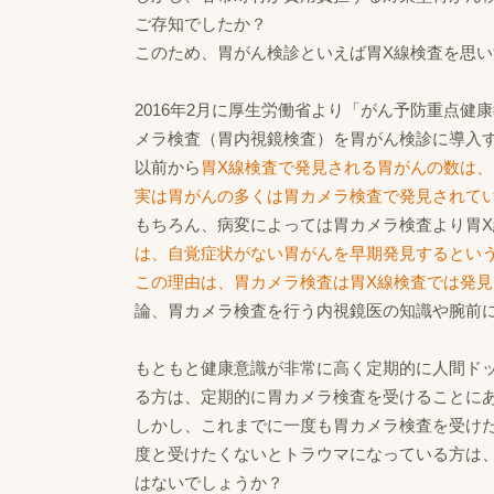
ご存知でしたか？
このため、胃がん検診といえば胃X線検査を思
2016年2月に厚生労働省より「がん予防重点
メラ検査（胃内視鏡検査）を胃がん検診に導入
以前から
胃X線検査で発見される胃がんの数は、
実は胃がんの多くは胃カメラ検査で発見されて
もちろん、病変によっては胃カメラ検査より胃
は、自覚症状がない胃がんを早期発見するとい
この理由は、胃カメラ検査は胃X線検査では発
論、胃カメラ検査を行う内視鏡医の知識や腕前
もともと健康意識が非常に高く定期的に人間ド
る方は、定期的に胃カメラ検査を受けることに
しかし、これまでに一度も胃カメラ検査を受け
度と受けたくないとトラウマになっている方は
はないでしょうか？