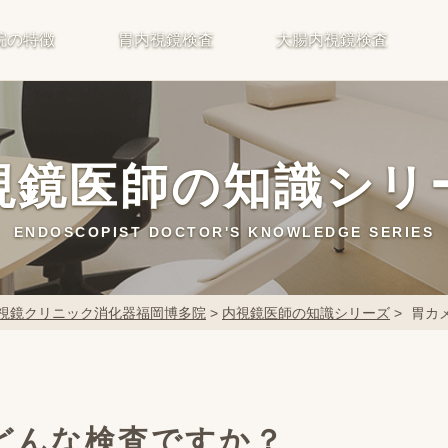
院の特徴
胃内視鏡検査
大腸内視鏡検査
視鏡医師の知識シリ
ENDOSCOPIST DOCTOR'S KNOWLEDGE SERIES
視鏡クリニック消化器福岡博多院
>
内視鏡医師の知識シリーズ
>
胃カ
どんな検査ですか？