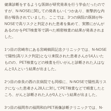
健康診断をするような医師が研究発表を行う学会だったので
すが、N‐NOSEに関しての発表もいくつかあり、衝撃的な内
容が報告されていました。ここでは、3つの病院の医師がN‐
NOSEで高リスクと判定された患者を集めて、実際にがんが
あるのかをPET検査等で調べた精密検査の結果が発表されま
した。
1つ目の宮崎市にある宮崎鶴田記念クリニックでは、N‐NOSE
で陽性(高リスク判定)となり来院された患者さんが14人いた
ものの、PET検査などの検査を行いがんと診断された人はな
んと0人という結果が出ました。
2つ目の奈良の西の京病院でも同様に、N‐NOSEで陽性高リス
クになった患者さん28人に対してPET検査などで精査したと
ころ、がんと診断された人が0人という結果が出ました。
3つ目の福岡市の福岡和白PET画像診断クリニックでは、N‐