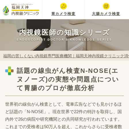
胃カメラ検査
大腸カメラ検査
内視鏡医師の知識シリーズ
ENDOSCOPIST DOCTOR'S KNOWLEDGE SERIES
福岡の苦しくない内視鏡専門医療機関｜福岡天神内視鏡クリニック消
話題の線虫がん検査N-NOSE(エ
ヌノーズ)の実態や問題点につい
て胃腸のプロが徹底分析
世界初の線虫がん検査として、電車広告などでも見かけるほ
ど話題の「N-NOSE」。現在世界で22件の特許を取得し、国
内外で26の病院や研究機関との共同研究が行われています。
これまでの受検者は50万人を超え、これからさらに受検者数