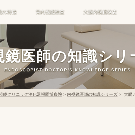
院の特徴
胃内視鏡検査
大腸内視鏡検査
視鏡医師の知識シリ
ENDOSCOPIST DOCTOR'S KNOWLEDGE SERIES
視鏡クリニック消化器福岡博多院
>
内視鏡医師の知識シリーズ
>
大腸