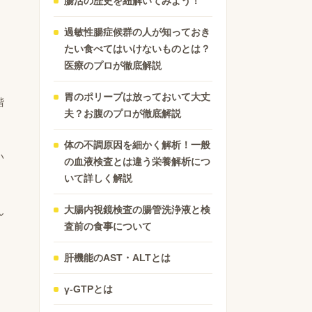
腸活の歴史を紐解いてみよう！
過敏性腸症候群の人が知っておき
たい食べてはいけないものとは？
医療のプロが徹底解説
胃のポリープは放っておいて大丈
階
夫？お腹のプロが徹底解説
体の不調原因を細かく解析！一般
い
の血液検査とは違う栄養解析につ
いて詳しく解説
大腸内視鏡検査の腸管洗浄液と検
ん
査前の食事について
肝機能のAST・ALTとは
γ-GTPとは