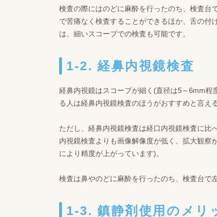
検査の際にはのどに麻酔を行ったのち、検査台で
で苦痛なく検査することができるほか、舌の付
は、細いスコープでの検査も可能です。
1-2. 経鼻内視鏡検査
経鼻内視鏡はスコープが細く(直径は5～6mm
る人は経鼻内視鏡検査のほうがおすすめと言え
ただし、経鼻内視鏡検査は経口内視鏡検査に比
内視鏡検査よりも画像解像度が低く、拡大観察が
により精度が上がっています)。
検査は鼻やのどに麻酔を行ったのち、検査台で
1-3. 鎮静剤使用のメ