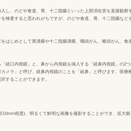
挿入し、のどや食道、胃、十二指腸といった上部消化管を直接観察
けを検査すると思われがちですが、のどや食道、胃、十二指腸など
症をはじめとして胃潰瘍や十二指腸潰瘍、咽頭がん、喉頭がん、食
る「経口内視鏡」と、鼻から内視鏡を挿入する「経鼻内視鏡」の2つ
胃カメラ」と呼び、経鼻内視鏡のことを「経鼻」と呼びます。医療
選択することができます。
径10mm程度)、明るくて鮮明な画像を撮影することができ、拡大観