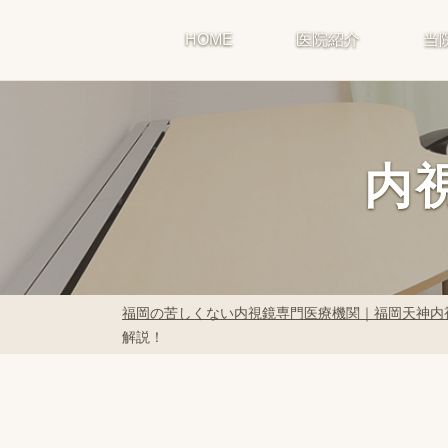
HOME
医院紹介
当
内
福岡の苦しくない内視鏡専門医療機関｜福岡天神内
解説！