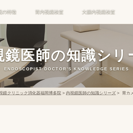
院の特徴
胃内視鏡検査
大腸内視鏡検査
視鏡医師の知識シリ
ENDOSCOPIST DOCTOR'S KNOWLEDGE SERIES
視鏡クリニック消化器福岡博多院
>
内視鏡医師の知識シリーズ
>
胃カ