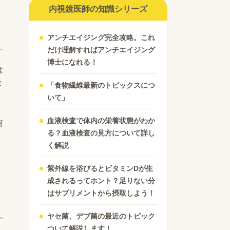
て
内視鏡医師の知識シリーズ
アンチエイジング完全攻略。これ
だけ理解すればアンチエイジング
博士になれる！
は
ま
「食物繊維最新のトピックスにつ
いて」
血液検査で体内の栄養状態がわか
何
る？血液検査の見方について詳し
く解説
紫外線を浴びるとビタミンDが生
成されるってホント？足りない分
はサプリメントから摂取しよう！
ヤセ菌、デブ菌の最近のトピック
ついて解説します！