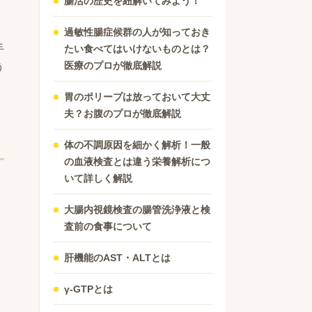
腸活の歴史を紐解いてみよう！
ト
過敏性腸症候群の人が知っておき
手
たい食べてはいけないものとは？
医療のプロが徹底解説
う
胃のポリープは放っておいて大丈
夫？お腹のプロが徹底解説
体の不調原因を細かく解析！一般
の血液検査とは違う栄養解析につ
いて詳しく解説
大腸内視鏡検査の腸管洗浄液と検
査前の食事について
肝機能のAST・ALTとは
γ-GTPとは