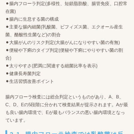
⚫︎腸内フローラ判定(多様性、短鎖脂肪酸、腸管免疫、口腔常
在菌)
⚫︎腸内に生息する菌の構成
⚫︎主要な腸内細菌(乳酸菌、ビフィズス菌、エクオール産生
菌、酪酸性生菌など)の割合
⚫︎大腸がんのリスク判定(大腸がんになりやすい菌の有無)
⚫︎便秘や下痢のタイプ判定(便秘や下痢にやりやすい菌の割
合)
⚫︎太りやすさ(肥満に関連する細菌比率を表示)
⚫︎健康長寿菌判定
⚫︎生活習慣改善ポイント
腸内フローラ検査には総合判定というものがあり、A、B、
C、D、Eの5段階に分かれて検査結果が提示されます。Aが最
も良い腸内環境で、Eが最もバランスの悪い腸内環境となっ
ています。