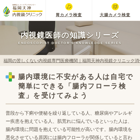
胃カメラ検査
大腸カメラ検査
内視鏡医師の知識シリーズ
ENDOSCOPIST DOCTOR'S KNOWLEDGE SERIES
福岡の苦しくない内視鏡専門医療機関｜福岡天神内視鏡クリニック消
腸内環境に不安がある人は自宅で
簡単にできる「腸内フローラ検
査」を受けてみよう
普段から下痢や便秘を繰り返している人、糖尿病やアレルギ
ー疾患を抱えている人、肌荒れに悩んでいるといった人は、
腸内環境に問題を抱えている可能性が高いです。腸内環境を
悪化させている原因には腸内フローラが関係していると言わ