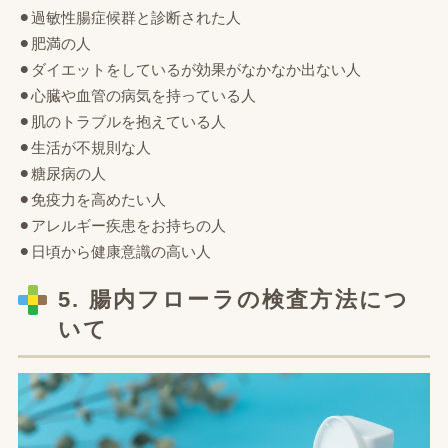
⚫︎過敏性腸症候群と診断された人
⚫︎肥満の人
⚫︎ダイエットをしているが効果がなかなか出ない人
⚫︎心臓や血管の病気を持っている人
⚫︎肌のトラブルを抱えている人
⚫︎生活が不規則な人
⚫︎糖尿病の人
⚫︎免疫力を高めたい人
⚫︎アレルギー疾患をお持ちの人
⚫︎日頃から健康意識の高い人
5. 腸内フローラの検査方法につ
いて